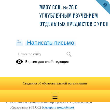
МАОУ СОШ № 76 С
УГЛУБЛЕННЫМ ИЗУЧЕНИЕМ
ОТДЕЛЬНЫХ ПРЕДМЕТОВ С УИОП
Написать письмо
Версия для слабовидящих
Реализуемые образовательные
программы
Основная образовательная программа начального общего
Сведения об образовательной организации
образования (ФГОС)
(смотреть подробнее)
Основная образовательная программа основного общего
образования (ФГОС)
(смотреть подробнее)
Основная образовательная программа среднего общего
образования (ФГОС)
(смотреть подробнее)