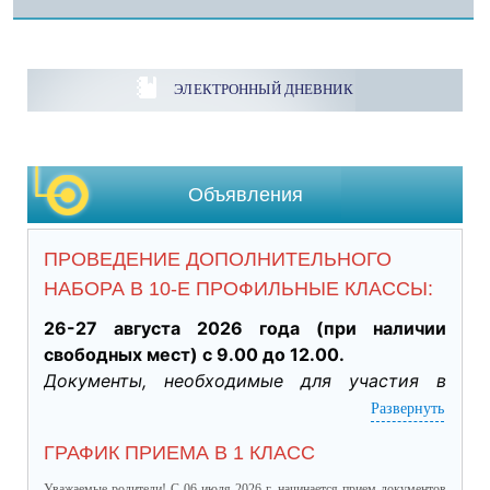
ЭЛЕКТРОННЫЙ ДНЕВНИК
Объявления
ПРОВЕДЕНИЕ ДОПОЛНИТЕЛЬНОГО
НАБОРА В 10-Е ПРОФИЛЬНЫЕ КЛАССЫ:
26-27 августа 2026 года (при наличии 
свободных мест) с 9.00 до 12.00.
Документы, необходимые для участия в 
индивидуальном отборе:
Развернуть
·           Личное заявление заявителя об 
ГРАФИК ПРИЕМА В 1 КЛАСС
участии в индивидуальном отборе при 
приеме обучающегося для получения 
Уважаемые родители! С 06 июля 2026 г. начинается прием документов