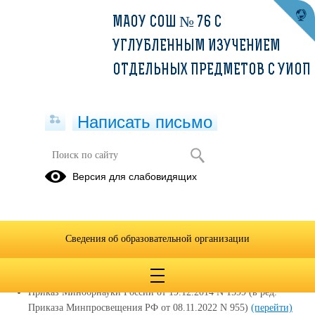
МАОУ СОШ № 76 С
УГЛУБЛЕННЫМ ИЗУЧЕНИЕМ
ОТДЕЛЬНЫХ ПРЕДМЕТОВ С УИОП
Написать письмо
Версия для слабовидящих
Образовательные стандарты и
требования
Документы ФГОС ОО
(перейти)
Сведения об образовательной организации
Приказ Минобрнауки России от 19.12.2014 N 1598 (в ред.
Приказа Минпросвещения РФ от 08.11.2022 N 955)
(перейти)
(текст документа)
Приказ Минобрнауки России от 19.12.2014 N 1599 (в ред.
Приказа Минпросвещения РФ от 08.11.2022 N 955)
(перейти)