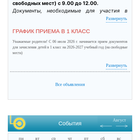
свободных мест) с 9.00 до 12.00.
Документы, необходимые для участия в 
индивидуальном отборе:
Развернуть
·           Личное заявление заявителя об 
ГРАФИК ПРИЕМА В 1 КЛАСС
участии в индивидуальном отборе при 
приеме обучающегося для получения 
Уважаемые родители! С 06 июля 2026 г. начинается прием документов
среднего общего образования для 
для зачисления детей в 1 класс на 2026-2027 учебный год (на свободные
места)
профильного обучения. (подлинник)

·           Табель успеваемости обучающегося 
график приема в 1 класс.pdf
(скачать)
(посмотреть)
Развернуть
за 9 класс, заверенный руководителем ОО 
(отметки за четверти /триместры, годовые и 
Все объявления
итоговые) (подлинник)

·           Справка о результатах основного 
государственного экзамена (подлинник)

·           Документы, подтверждающие 
результативное участие в ВсОШ, НПК и 
Август
других олимпиадах, входящих в перечень 
События
Министерства просвещения РФ.
пн
вт
ср
чт
пт
сб
вс