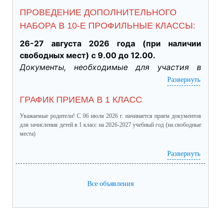
ПРОВЕДЕНИЕ ДОПОЛНИТЕЛЬНОГО
НАБОРА В 10-Е ПРОФИЛЬНЫЕ КЛАССЫ:
26-27 августа 2026 года (при наличии 
свободных мест) с 9.00 до 12.00.
Документы, необходимые для участия в 
индивидуальном отборе:
Развернуть
·           Личное заявление заявителя об 
ГРАФИК ПРИЕМА В 1 КЛАСС
участии в индивидуальном отборе при 
приеме обучающегося для получения 
Уважаемые родители! С 06 июля 2026 г. начинается прием документов
среднего общего образования для 
для зачисления детей в 1 класс на 2026-2027 учебный год (на свободные
места)
профильного обучения. (подлинник)

·           Табель успеваемости обучающегося 
график приема в 1 класс.pdf
(скачать)
(посмотреть)
Развернуть
за 9 класс, заверенный руководителем ОО 
(отметки за четверти /триместры, годовые и 
Все объявления
итоговые) (подлинник)

·           Справка о результатах основного 
государственного экзамена (подлинник)
