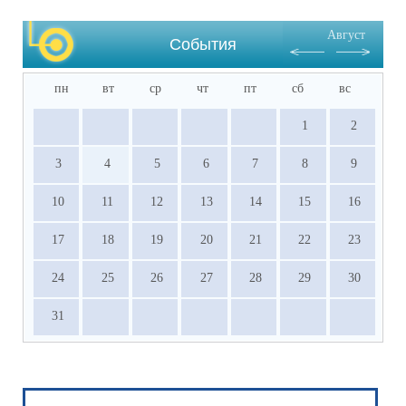
·           Документы, подтверждающие 
результативное участие в ВсОШ, НПК и 
Август
других олимпиадах, входящих в перечень 
События
Министерства просвещения РФ.
пн
вт
ср
чт
пт
сб
вс
1
2
3
4
5
6
7
8
9
10
11
12
13
14
15
16
17
18
19
20
21
22
23
24
25
26
27
28
29
30
31