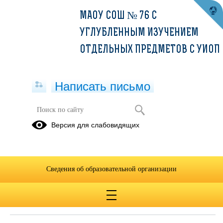
МАОУ СОШ № 76 С
УГЛУБЛЕННЫМ ИЗУЧЕНИЕМ
ОТДЕЛЬНЫХ ПРЕДМЕТОВ С УИОП
Написать письмо
Версия для слабовидящих
Документ о заключенных и
планируемых к заключению
договорах с иностранными и (или)
международными организациями по
Сведения об образовательной организации
вопросам образования и науки
Не заключены