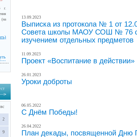
го 
 г.
го 
ения
13.09.2023
 (на
Выписка из протокола № 1 от 12.0
ти 
Совета школы МАОУ СОШ № 76 с
, 
ать)
изучением отдельных предметов
ОО 
 /
11.09.2023
и 
уть
Проект «Воспитание в действии»
ах 
26.01.2023
го 
Уроки доброты
уст
, 
06.05.2022
вс
в 
С Днём Победы!
х 
2
в 
26.04.2022
а 
План декады, посвященной Дню
9