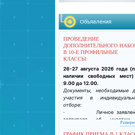
Объявления
ПРОВЕДЕНИЕ
ДОПОЛНИТЕЛЬНОГО НАБО
В 10-Е ПРОФИЛЬНЫЕ
КЛАССЫ:
26-27 августа 2026 года (п
наличии свободных мест)
9.00 до 12.00.
Документы, необходимые д
участия в индивидуально
отборе:
·           Личное заявлен
заявителя об участии 
Разверн
индивидуальном отборе п
приеме обучающегося дл
ГРАФИК ПРИЕМА В 1 КЛАС