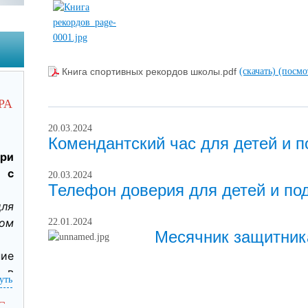
Книга спортивных рекордов школы.pdf
(скачать)
(посмо
РА
20.03.2024
Комендантский час для детей и п
ри 
 с 
20.03.2024
Телефон доверия для детей и по
ля 
м 
22.01.2024
Месячник защитник
ие 
в 
уть
ри 
я 
С