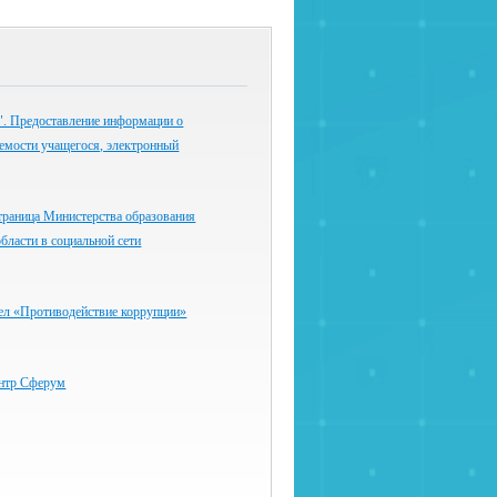
 Предоставление информации о
емости учащегося, электронный
траница Министерства образования
бласти в социальной сети
ел «Противодействие коррупции»
нтр Сферум