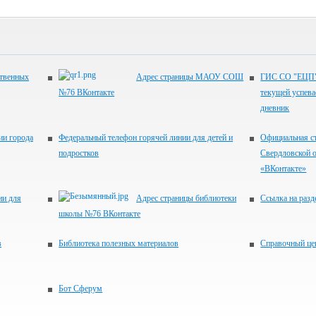
ственных
Адрес страницы МАОУ СОШ
ГИС СО "ЕЦП".
№76 ВКонтакте
текущей успева
дневник
ии города
Федеральный телефон горячей линии для детей и
Официальная с
подростков
Свердловской о
«ВКонтакте»
ии для
Адрес страницы библиотеки
Ссылка на разд
школы №76 ВКонтакте
в
Библиотека полезных материалов
Справочный це
Бот Сферум