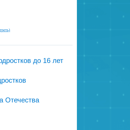
треть)
одростков до 16 лет
дростков
а Отечества