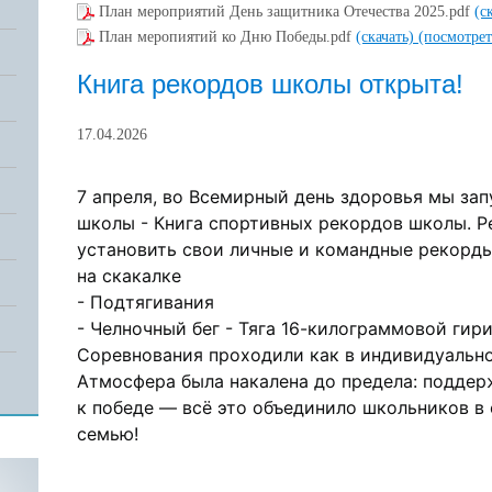
План мероприятий День защитника Отечества 2025.pdf
(с
План меропиятий ко Дню Победы.pdf
(скачать)
(посмотрет
Книга рекордов школы открыта!
17.04.2026
7 апреля, во Всемирный день здоровья мы за
школы - Книга спортивных рекордов школы. Ре
установить свои личные и командные рекорды
на скакалке
-
Подтягивания
- Челночный бег -
Тяга 16-килограммовой гир
Соревнования проходили как в индивидуальном
Атмосфера была накалена до предела: поддерж
к победе — всё это объединило школьников в
семью!