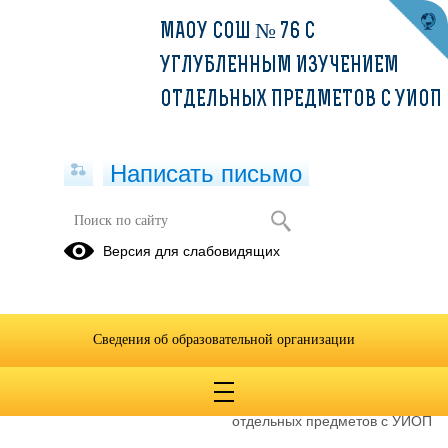
МАОУ СОШ № 76 С
УГЛУБЛЕННЫМ ИЗУЧЕНИЕМ
ОТДЕЛЬНЫХ ПРЕДМЕТОВ С УИОП
Написать письмо
Контакты
Версия для слабовидящих
Муниципальное автономное общеобразовательное учреждение
средняя общеобразовательная школа № 76 с углубленным
Сведения об образовательной организации
изучением отдельных предметов
Сокращенное наименование
МАОУ СОШ № 76 с
образовательной организации*
углубленным изучением
отдельных предметов с УИОП