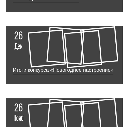
26
Дек
Итоги конкурса «Новогоднее настроение»
26
Нояб