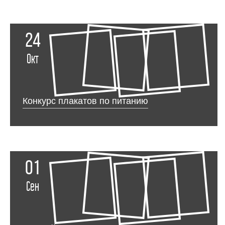
24
Окт
Конкурс плакатов по питанию
01
Сен