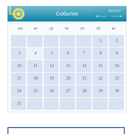
результативное участие в ВсОШ, НПК и 
Август
других олимпиадах, входящих в перечень 
События
Министерства просвещения РФ.
пн
вт
ср
чт
пт
сб
вс
1
2
3
4
5
6
7
8
9
10
11
12
13
14
15
16
17
18
19
20
21
22
23
24
25
26
27
28
29
30
31