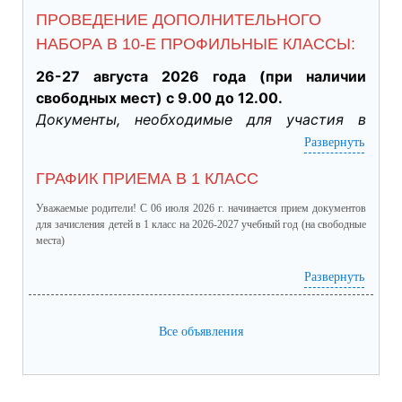
ПРОВЕДЕНИЕ ДОПОЛНИТЕЛЬНОГО
НАБОРА В 10-Е ПРОФИЛЬНЫЕ КЛАССЫ:
26-27 августа 2026 года (при наличии 
свободных мест) с 9.00 до 12.00.
Документы, необходимые для участия в 
индивидуальном отборе:
Развернуть
·           Личное заявление заявителя об 
ГРАФИК ПРИЕМА В 1 КЛАСС
участии в индивидуальном отборе при 
приеме обучающегося для получения 
Уважаемые родители! С 06 июля 2026 г. начинается прием документов
среднего общего образования для 
для зачисления детей в 1 класс на 2026-2027 учебный год (на свободные
места)
профильного обучения. (подлинник)

·           Табель успеваемости обучающегося 
график приема в 1 класс.pdf
(скачать)
(посмотреть)
Развернуть
за 9 класс, заверенный руководителем ОО 
(отметки за четверти /триместры, годовые и 
Все объявления
итоговые) (подлинник)

·           Справка о результатах основного 
государственного экзамена (подлинник)

·           Документы, подтверждающие 