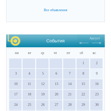
(отметки за четверти /триместры, годовые и 
Все объявления
итоговые) (подлинник)

·           Справка о результатах основного 
государственного экзамена (подлинник)

·           Документы, подтверждающие 
результативное участие в ВсОШ, НПК и 
Август
других олимпиадах, входящих в перечень 
События
Министерства просвещения РФ.
пн
вт
ср
чт
пт
сб
вс
1
2
3
4
5
6
7
8
9
10
11
12
13
14
15
16
17
18
19
20
21
22
23
24
25
26
27
28
29
30