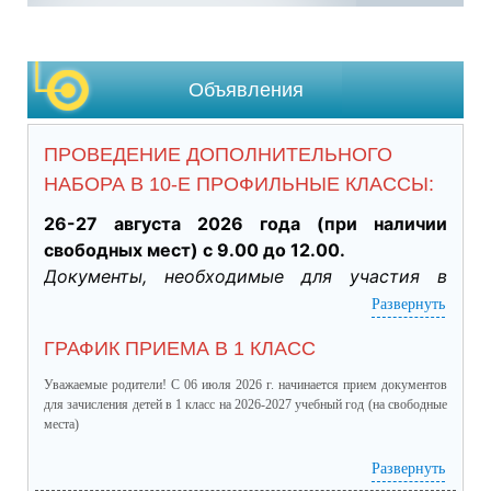
Объявления
ПРОВЕДЕНИЕ ДОПОЛНИТЕЛЬНОГО
НАБОРА В 10-Е ПРОФИЛЬНЫЕ КЛАССЫ:
26-27 августа 2026 года (при наличии 
свободных мест) с 9.00 до 12.00.
Документы, необходимые для участия в 
индивидуальном отборе:
Развернуть
·           Личное заявление заявителя об 
ГРАФИК ПРИЕМА В 1 КЛАСС
участии в индивидуальном отборе при 
приеме обучающегося для получения 
Уважаемые родители! С 06 июля 2026 г. начинается прием документов
среднего общего образования для 
для зачисления детей в 1 класс на 2026-2027 учебный год (на свободные
места)
профильного обучения. (подлинник)

·           Табель успеваемости обучающегося 
график приема в 1 класс.pdf
(скачать)
(посмотреть)
Развернуть
за 9 класс, заверенный руководителем ОО 