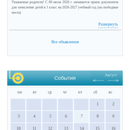
приеме обучающегося для получения 
Уважаемые родители! С 06 июля 2026 г. начинается прием документов
среднего общего образования для 
для зачисления детей в 1 класс на 2026-2027 учебный год (на свободные
места)
профильного обучения. (подлинник)

·           Табель успеваемости обучающегося 
график приема в 1 класс.pdf
(скачать)
(посмотреть)
Развернуть
за 9 класс, заверенный руководителем ОО 
(отметки за четверти /триместры, годовые и 
Все объявления
итоговые) (подлинник)

·           Справка о результатах основного 
государственного экзамена (подлинник)

·           Документы, подтверждающие 
результативное участие в ВсОШ, НПК и 
Август
других олимпиадах, входящих в перечень 
События
Министерства просвещения РФ.
пн
вт
ср
чт
пт
сб
вс
1
2
3
4
5
6
7
8
9
10
11
12
13
14
15
16