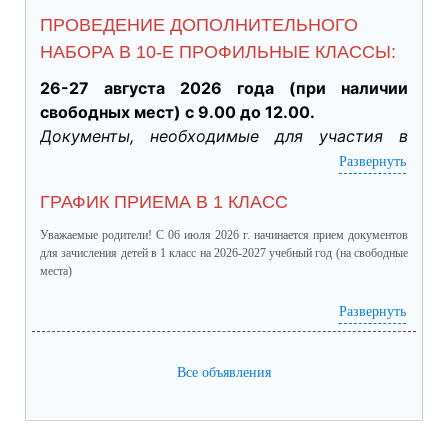
ПРОВЕДЕНИЕ ДОПОЛНИТЕЛЬНОГО
НАБОРА В 10-Е ПРОФИЛЬНЫЕ КЛАССЫ:
26-27 августа 2026 года (при наличии 
свободных мест) с 9.00 до 12.00.
Документы, необходимые для участия в 
индивидуальном отборе:
Развернуть
·           Личное заявление заявителя об 
ГРАФИК ПРИЕМА В 1 КЛАСС
участии в индивидуальном отборе при 
приеме обучающегося для получения 
Уважаемые родители! С 06 июля 2026 г. начинается прием документов
среднего общего образования для 
для зачисления детей в 1 класс на 2026-2027 учебный год (на свободные
места)
профильного обучения. (подлинник)

·           Табель успеваемости обучающегося 
график приема в 1 класс.pdf
(скачать)
(посмотреть)
Развернуть
за 9 класс, заверенный руководителем ОО 
(отметки за четверти /триместры, годовые и 
Все объявления
итоговые) (подлинник)

·           Справка о результатах основного 
государственного экзамена (подлинник)
