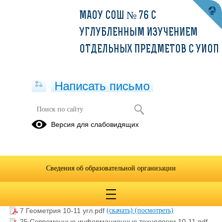
МАОУ СОШ № 76 С
УГЛУБЛЕННЫМ ИЗУЧЕНИЕМ
ОТДЕЛЬНЫХ ПРЕДМЕТОВ С УИОП
Написать письмо
СОО
Версия для слабовидящих
25.06.2026
Сведения об образовательной организации
9 Информатика 10-11 баз.pdf
(скачать)
(посмотреть)
14 География 10 баз.pdf
(скачать)
(посмотреть)
5 Алгебра 10-11 угл.pdf
(скачать)
(посмотреть)
7 Геометрия 10-11 угл.pdf
(скачать)
(посмотреть)
25 Современные информационные технологии 10-11.pdf