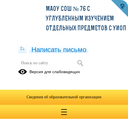
МАОУ СОШ № 76 С
УГЛУБЛЕННЫМ ИЗУЧЕНИЕМ
ОТДЕЛЬНЫХ ПРЕДМЕТОВ С УИОП
Написать письмо
Независимая оценка качества
Версия для слабовидящих
условий осуществления
образовательной деятельности
организациями
Сведения об образовательной организации
05.05.2025