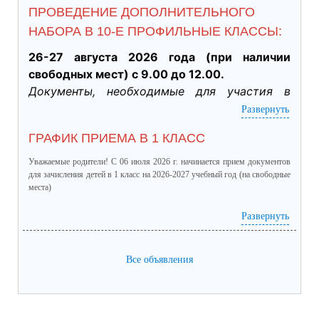
ПРОВЕДЕНИЕ ДОПОЛНИТЕЛЬНОГО
НАБОРА В 10-Е ПРОФИЛЬНЫЕ КЛАССЫ:
26-27 августа 2026 года (при наличии 
свободных мест) с 9.00 до 12.00.
Документы, необходимые для участия в 
индивидуальном отборе:
Развернуть
·           Личное заявление заявителя об 
ГРАФИК ПРИЕМА В 1 КЛАСС
участии в индивидуальном отборе при 
приеме обучающегося для получения 
Уважаемые родители! С 06 июля 2026 г. начинается прием документов
среднего общего образования для 
для зачисления детей в 1 класс на 2026-2027 учебный год (на свободные
места)
профильного обучения. (подлинник)

·           Табель успеваемости обучающегося 
график приема в 1 класс.pdf
(скачать)
(посмотреть)
Развернуть
за 9 класс, заверенный руководителем ОО 
(отметки за четверти /триместры, годовые и 
Все объявления
итоговые) (подлинник)

·           Справка о результатах основного 
государственного экзамена (подлинник)

·           Документы, подтверждающие 