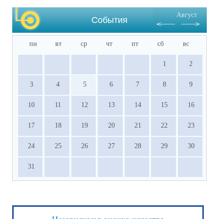
результативное участие в ВсОШ, НПК и 
Август
других олимпиадах, входящих в перечень 
События
Министерства просвещения РФ.
пн
вт
ср
чт
пт
сб
вс
1
2
3
4
5
6
7
8
9
10
11
12
13
14
15
16
17
18
19
20
21
22
23
24
25
26
27
28
29
30
31