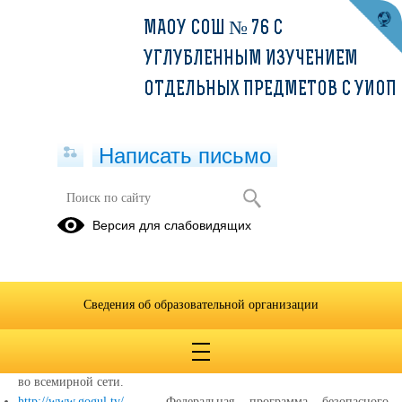
МАОУ СОШ № 76 С
УГЛУБЛЕННЫМ ИЗУЧЕНИЕМ
ОТДЕЛЬНЫХ ПРЕДМЕТОВ С УИОП
Написать письмо
Детские безопасные сайты
Версия для слабовидящих
09.04.2021
Безопасные сайты
http://i-deti.org/
— Портал
«Безопасный
инет для детей», ресурсы,
Сведения об образовательной организации
рекомендации, комиксы.
http://dotdeti.ru/
— Фонд
«Разумный
интернет», развитие в России
детского интернета и поддержкой гуманитарных проектов
во всемирной сети.
http://www.gogul.tv/
— Федеральная программа безопасного