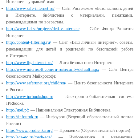
Интернет – управляй им».
http://www.safe-internet.ru/
— Сайт Ростелеком
«Безопасность
детей
в Интернете, библиотека с материалами, памятками,
рекомендациями по возрастам.
http://www.fid.su/projects/deti-v-internete
— Сайт Фонда Развития
Интернет.
http://content-filtering.ru/
— Сайт
«Ваш
личный интернет», советы,
рекомендации для детей и родителей по безопасной работе
в Интернет.
http://www.ligainternet.ru/
— Лига безопасного Интернета.
http://www.microsoft.com/ru-ru/security/default.aspx
— Сайт Центра
безопасности Майкрософт.
http://www.saferunet.org/children/
— Центр безопасности Интернета
в России.
http://www.iprbookshop.ru
— Электронно-библиотечная система
IPRbooks.
http://нэб.рф
— Национальная Электронная Библиотека.
https://infourok.ru
— Инфоурок
(Ведущий
образовательный портал
России).
https://www.prodlenka.org
— Продленка
(Образовательный
портал).
http://ege-go.ru/math-ege/
— Информатика и математика