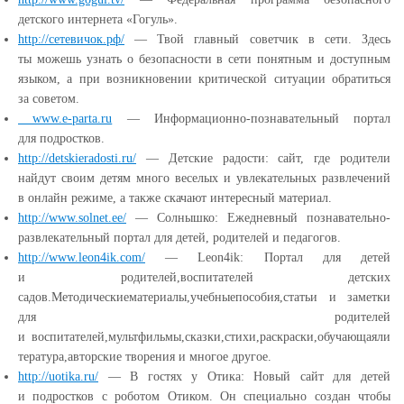
детского интернета
«Гогуль
».
http://сетевичок.рф/
— Т
вой главный советчик в сети. Здесь
ты можешь узнать о безопасности в сети понятным и доступным
языком, а при возникновении критической ситуации обратиться
за советом.
www.e-parta.ru
—
Информационно-познавательный портал
для подростков.
http://detskieradosti.ru/
—
Детские радости: сайт, где родители
найдут своим детям много веселых и увлекательных развлечений
в онлайн режиме, а также скачают интересный материал.
http://www.solnet.ee/
—
Солнышко: Ежедневный познавательно-
развлекательный портал для детей, родителей и педагогов.
http://www.leon4ik.com/
—
Leon4ik: Портал для детей
и родителей,воспитателей детских
садов.Методическиематериалы,учебныепособия,статьи и заметки
для родителей
и воспитателей,мультфильмы,сказки,стихи,раскраски,обучающаяли
тература,авторские творения и многое другое.
http://uotika.ru/
—
В гостях у Отика: Новый сайт для детей
и подростков с роботом Отиком. Он специально создан чтобы