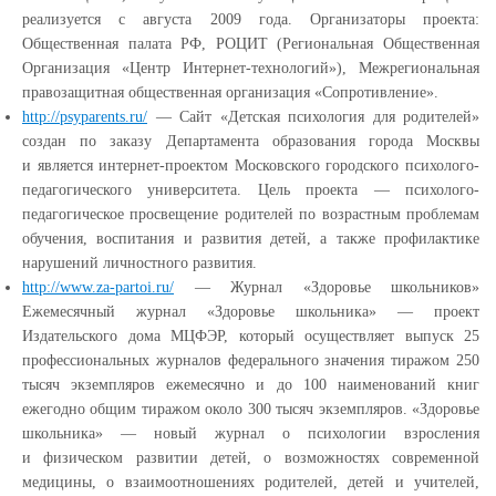
реализуется с августа 2009 года. Организаторы проекта:
Общественная палата РФ, РОЦИТ
(Региональная
Общественная
Организация
«Центр
Интернет-технологий»), Межрегиональная
правозащитная общественная организация
«Сопротивление
».
http://psyparents.ru/
— Сайт
«Детская
психология для родителей»
создан по заказу Департамента образования города Москвы
и является интернет-проектом Московского городского психолого-
педагогического университета. Цель проекта — психолого-
педагогическое просвещение родителей по возрастным проблемам
обучения, воспитания и развития детей, а также профилактике
нарушений личностного развития.
http://www.za-partoi.ru/
— Журнал
«Здоровье
школьников»
Ежемесячный журнал
«Здоровье
школьника» — проект
Издательского дома МЦФЭР, который осуществляет выпуск 25
профессиональных журналов федерального значения тиражом 250
тысяч экземпляров ежемесячно и до 100 наименований книг
ежегодно общим тиражом около 300 тысяч экземпляров.
«Здоровье
школьника» — новый журнал о психологии взросления
и физическом развитии детей, о возможностях современной
медицины, о взаимоотношениях родителей, детей и учителей,