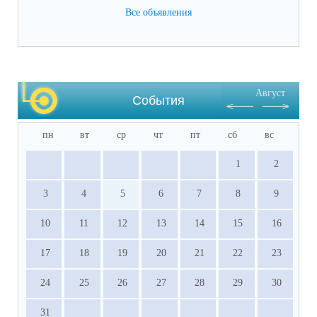
Все объявления
итоговые) (подлинник)

·           Справка о результатах основного 
государственного экзамена (подлинник)

·           Документы, подтверждающие 
результативное участие в ВсОШ, НПК и 
Август
других олимпиадах, входящих в перечень 
События
Министерства просвещения РФ.
пн
вт
ср
чт
пт
сб
вс
1
2
3
4
5
6
7
8
9
10
11
12
13
14
15
16
17
18
19
20
21
22
23
24
25
26
27
28
29
30
31