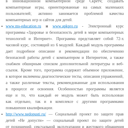
в инновационной компьютерной среде Скретч; создавать
компьютерные игры, ориентированные на самых маленьких
пользователей; активно занимается проблемой качества
компьютерных игр и сайтов для детей.
www.ms-education.ru
и
www.apkpro.ru
-
Электронный курс
программы
«Здоровье
и безопасность детей в мире компьютерных
технологий и Интернет». Программа представляет собой 72-х
часовой курс, состоящий из 6 модулей. Каждый модуль программы
дает подробное описание и рекомендации по обеспечению
безопасной работы детей с компьютером и Интернетом, а также
снабжен обширным списком дополнительной литературы и веб-
ссылок. Кроме того, программа содержит объемное приложение,
в которое включены диагностические тесты, описания упражнений,
а также различные тексты, рекомендованные для использования
в процессе ее освоения. Особенностью программы является
еще и то, что каждый ее модуль может быть использован
как отдельно, так и в комплексе с другими программами
повышения квалификации.
http://www.nedopusti.ru/
— Социальный проект по защите прав
детей
«Не
допусти» — социальный проект по защите детей
от похищений, сексуальной эксплуатации и жестокого обращения