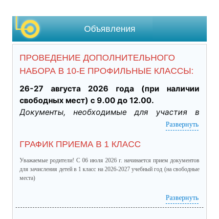
Объявления
ПРОВЕДЕНИЕ ДОПОЛНИТЕЛЬНОГО
НАБОРА В 10-Е ПРОФИЛЬНЫЕ КЛАССЫ:
26-27 августа 2026 года (при наличии 
свободных мест) с 9.00 до 12.00.
Документы, необходимые для участия в 
индивидуальном отборе:
Развернуть
·           Личное заявление заявителя об 
ГРАФИК ПРИЕМА В 1 КЛАСС
участии в индивидуальном отборе при 
приеме обучающегося для получения 
Уважаемые родители! С 06 июля 2026 г. начинается прием документов
среднего общего образования для 
для зачисления детей в 1 класс на 2026-2027 учебный год (на свободные
места)
профильного обучения. (подлинник)

·           Табель успеваемости обучающегося 
график приема в 1 класс.pdf
(скачать)
(посмотреть)
Развернуть
за 9 класс, заверенный руководителем ОО 
(отметки за четверти /триместры, годовые и 