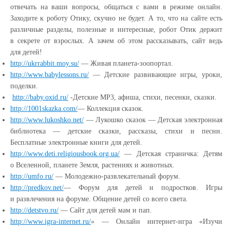
отвечать на ваши вопросы, общаться с вами в режиме онлайн.
Заходите к роботу Отику, скучно не будет. А то, что на сайте есть
различные разделы, полезные и интересные, робот Отик держит
в секрете от взрослых. А зачем об этом рассказывать, сайт ведь
для детей!
http://ukrrabbit.moy.su/
— Живая планета-зоопортал.
http://www.babylessons.ru/
— Детские развивающие игры, уроки,
поделки.
http://baby.oxid.ru/
-Детские MP3, афиша, стихи, песенки, сказки.
http://1001skazka.com/
— Коллекция сказок.
http://www.lukoshko.net/
— Лукошко сказок — Детская электронная
библиотека — детские сказки, рассказы, стихи и песни.
Бесплатные электронные книги для детей.
http://www.deti.religiousbook.org.ua/
— Детская страничка: Детям
о Вселенной, планете Земля, растениях и животных.
http://umfo.ru/
— Молодежно-развлекательный форум.
http://predkov.net/
— Форум для детей и подростков. Игры
и развлечения на форуме. Общение детей со всего света.
http://detstvo.ru/
— Сайт для детей мам и пап.
http://www.igra-internet.ru/
» — Онлайн интернет-игра
«Изучи