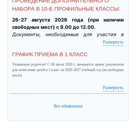
ПРОВЕДЕНИЕ ДОПОЛНИТЕЛЬНОГО
НАБОРА В 10-Е ПРОФИЛЬНЫЕ КЛАССЫ:
26-27 августа 2026 года (при наличии 
свободных мест) с 9.00 до 12.00.
Документы, необходимые для участия в 
индивидуальном отборе:
Развернуть
·           Личное заявление заявителя об 
ГРАФИК ПРИЕМА В 1 КЛАСС
участии в индивидуальном отборе при 
приеме обучающегося для получения 
Уважаемые родители! С 06 июля 2026 г. начинается прием документов
среднего общего образования для 
для зачисления детей в 1 класс на 2026-2027 учебный год (на свободные
места)
профильного обучения. (подлинник)

·           Табель успеваемости обучающегося 
график приема в 1 класс.pdf
(скачать)
(посмотреть)
Развернуть
за 9 класс, заверенный руководителем ОО 
(отметки за четверти /триместры, годовые и 
Все объявления
итоговые) (подлинник)

·           Справка о результатах основного 
государственного экзамена (подлинник)

·           Документы, подтверждающие 