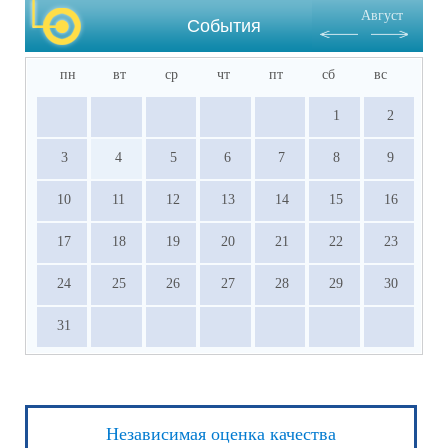
результативное участие в ВсОШ, НПК и 
Август
других олимпиадах, входящих в перечень 
События
Министерства просвещения РФ.
пн
вт
ср
чт
пт
сб
вс
1
2
3
4
5
6
7
8
9
10
11
12
13
14
15
16
17
18
19
20
21
22
23
24
25
26
27
28
29
30
31
Независимая оценка качества