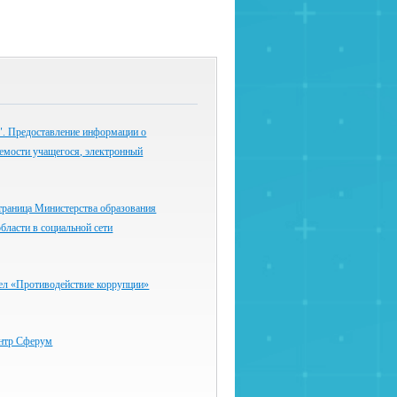
 Предоставление информации о
емости учащегося, электронный
траница Министерства образования
бласти в социальной сети
ел «Противодействие коррупции»
нтр Сферум