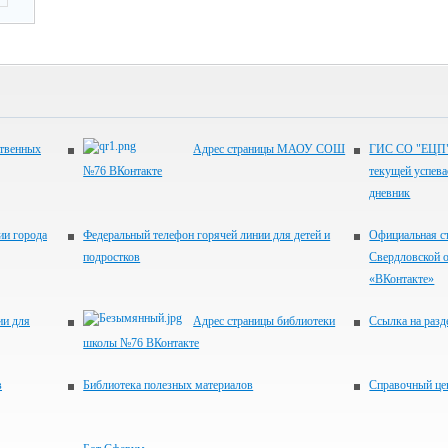
ственных
Адрес страницы МАОУ СОШ
ГИС СО "ЕЦП".
№76 ВКонтакте
текущей успева
дневник
ии города
Федеральный телефон горячей линии для детей и
Официальная с
подростков
Свердловской о
«ВКонтакте»
ии для
Адрес страницы библиотеки
Ссылка на разд
школы №76 ВКонтакте
в
Библиотека полезных материалов
Справочный це