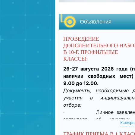
Объявления
ПРОВЕДЕНИЕ
ДОПОЛНИТЕЛЬНОГО НАБО
В 10-Е ПРОФИЛЬНЫЕ
КЛАССЫ:
26-27 августа 2026 года (п
наличии свободных мест)
9.00 до 12.00.
Документы, необходимые д
участия в индивидуально
отборе:
·           Личное заявлен
заявителя об участии 
Разверн
индивидуальном отборе п
приеме обучающегося дл
ГРАФИК ПРИЕМА В 1 КЛАС