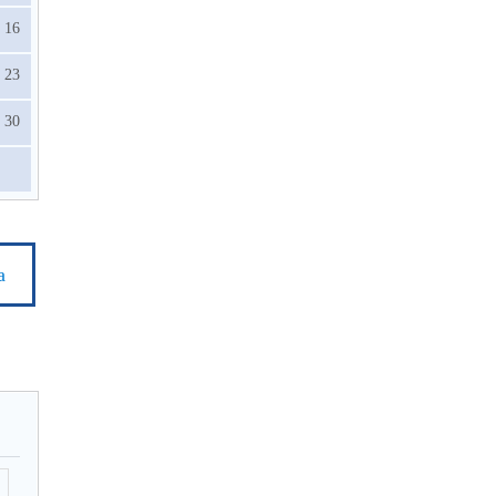
16
23
30
а