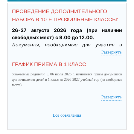
ПРОВЕДЕНИЕ ДОПОЛНИТЕЛЬНОГО
НАБОРА В 10-Е ПРОФИЛЬНЫЕ КЛАССЫ:
26-27 августа 2026 года (при наличии 
свободных мест) с 9.00 до 12.00.
Документы, необходимые для участия в 
индивидуальном отборе:
Развернуть
·           Личное заявление заявителя об 
ГРАФИК ПРИЕМА В 1 КЛАСС
участии в индивидуальном отборе при 
приеме обучающегося для получения 
Уважаемые родители! С 06 июля 2026 г. начинается прием документов
среднего общего образования для 
для зачисления детей в 1 класс на 2026-2027 учебный год (на свободные
места)
профильного обучения. (подлинник)

·           Табель успеваемости обучающегося 
график приема в 1 класс.pdf
(скачать)
(посмотреть)
Развернуть
за 9 класс, заверенный руководителем ОО 
(отметки за четверти /триместры, годовые и 
Все объявления
итоговые) (подлинник)

·           Справка о результатах основного 
государственного экзамена (подлинник)
