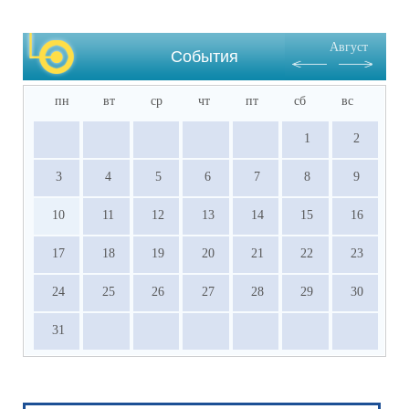
·           Документы, подтверждающие 
результативное участие в ВсОШ, НПК и 
Август
других олимпиадах, входящих в перечень 
События
Министерства просвещения РФ.
пн
вт
ср
чт
пт
сб
вс
1
2
3
4
5
6
7
8
9
10
11
12
13
14
15
16
17
18
19
20
21
22
23
24
25
26
27
28
29
30
31