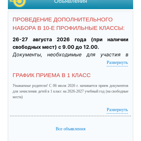
Объявления
ПРОВЕДЕНИЕ ДОПОЛНИТЕЛЬНОГО
НАБОРА В 10-Е ПРОФИЛЬНЫЕ КЛАССЫ:
26-27 августа 2026 года (при наличии 
свободных мест) с 9.00 до 12.00.
Документы, необходимые для участия в 
индивидуальном отборе:
Развернуть
·           Личное заявление заявителя об 
ГРАФИК ПРИЕМА В 1 КЛАСС
участии в индивидуальном отборе при 
приеме обучающегося для получения 
Уважаемые родители! С 06 июля 2026 г. начинается прием документов
среднего общего образования для 
для зачисления детей в 1 класс на 2026-2027 учебный год (на свободные
места)
профильного обучения. (подлинник)

·           Табель успеваемости обучающегося 
график приема в 1 класс.pdf
(скачать)
(посмотреть)
Развернуть
за 9 класс, заверенный руководителем ОО 
(отметки за четверти /триместры, годовые и 
Все объявления
итоговые) (подлинник)

·           Справка о результатах основного 