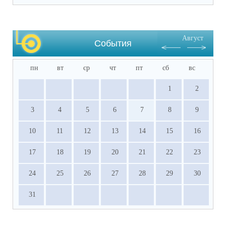
государственного экзамена (подлинник)

·           Документы, подтверждающие 
результативное участие в ВсОШ, НПК и 
Август
других олимпиадах, входящих в перечень 
События
Министерства просвещения РФ.
пн
вт
ср
чт
пт
сб
вс
1
2
3
4
5
6
7
8
9
10
11
12
13
14
15
16
17
18
19
20
21
22
23
24
25
26
27
28
29
30
31