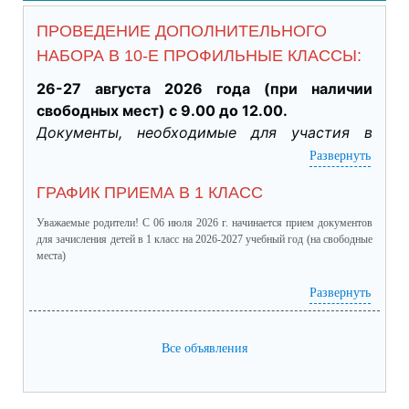
ПРОВЕДЕНИЕ ДОПОЛНИТЕЛЬНОГО
НАБОРА В 10-Е ПРОФИЛЬНЫЕ КЛАССЫ:
26-27 августа 2026 года (при наличии 
свободных мест) с 9.00 до 12.00.
Документы, необходимые для участия в 
индивидуальном отборе:
Развернуть
·           Личное заявление заявителя об 
ГРАФИК ПРИЕМА В 1 КЛАСС
участии в индивидуальном отборе при 
приеме обучающегося для получения 
Уважаемые родители! С 06 июля 2026 г. начинается прием документов
среднего общего образования для 
для зачисления детей в 1 класс на 2026-2027 учебный год (на свободные
места)
профильного обучения. (подлинник)

·           Табель успеваемости обучающегося 
график приема в 1 класс.pdf
(скачать)
(посмотреть)
Развернуть
за 9 класс, заверенный руководителем ОО 
(отметки за четверти /триместры, годовые и 
Все объявления
итоговые) (подлинник)

·           Справка о результатах основного 
государственного экзамена (подлинник)
