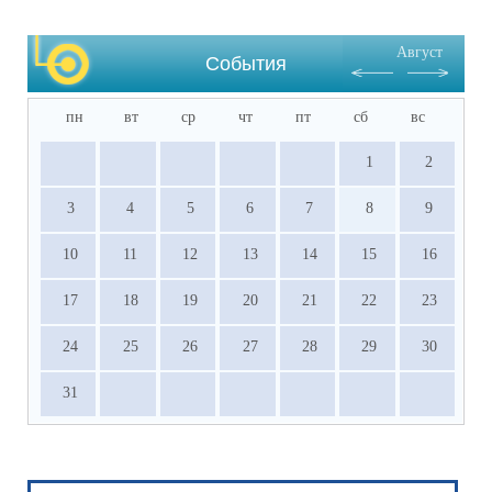
·           Документы, подтверждающие 
результативное участие в ВсОШ, НПК и 
Август
других олимпиадах, входящих в перечень 
События
Министерства просвещения РФ.
пн
вт
ср
чт
пт
сб
вс
1
2
3
4
5
6
7
8
9
10
11
12
13
14
15
16
17
18
19
20
21
22
23
24
25
26
27
28
29
30
31