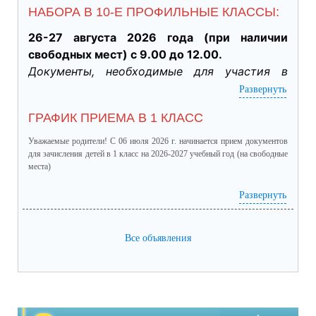
НАБОРА В 10-Е ПРОФИЛЬНЫЕ КЛАССЫ:
26-27 августа 2026 года (при наличии 
свободных мест) с 9.00 до 12.00.
Документы, необходимые для участия в 
индивидуальном отборе:
Развернуть
·           Личное заявление заявителя об 
ГРАФИК ПРИЕМА В 1 КЛАСС
участии в индивидуальном отборе при 
приеме обучающегося для получения 
Уважаемые родители! С 06 июля 2026 г. начинается прием документов
среднего общего образования для 
для зачисления детей в 1 класс на 2026-2027 учебный год (на свободные
места)
профильного обучения. (подлинник)

·           Табель успеваемости обучающегося 
график приема в 1 класс.pdf
(скачать)
(посмотреть)
Развернуть
за 9 класс, заверенный руководителем ОО 
(отметки за четверти /триместры, годовые и 
Все объявления
итоговые) (подлинник)

·           Справка о результатах основного 
государственного экзамена (подлинник)

·           Документы, подтверждающие 
результативное участие в ВсОШ, НПК и 