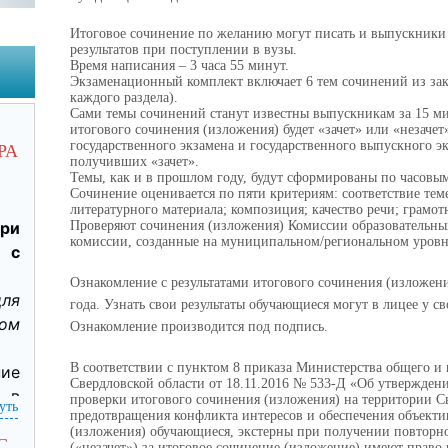
Итоговое сочинение по желанию могут писать и выпускники 
результатов при поступлении в вузы.
Время написания – 3 часа 55 минут.
Экзаменационный комплект включает 6 тем сочинений из зак
каждого раздела).
Сами темы сочинений станут известны выпускникам за 15 мин
итогового сочинения (изложения) будет «зачет» или «незачет»
государственного экзамена и государственного выпускного э
РА
получивших «зачет».
Темы, как и в прошлом году, будут сформированы по часовым
Сочинение оценивается по пяти критериям: соответствие тем
литературного материала; композиция; качество речи; грамот
ри 
Проверяют сочинения (изложения) Комиссии образовательны
комиссии, созданные на муниципальном/региональном уровн
 с 
Ознакомление с результатами итогового сочинения (изложения
ля 
года. Узнать свои результаты обучающиеся могут в лицее у св
м 
Ознакомление производится под подпись.
В соответствии с пунктом 8 приказа Министерства общего и
ие 
Свердловской области от 18.11.2016 № 533-Д «Об утверждени
в 
проверки итогового сочинения (изложения) на территории Св
уть
предотвращения конфликта интересов и обеспечения объекти
ри 
(изложения) обучающиеся, экстерны при получении повторно
я 
С
(«незачет») за итоговое сочинение (изложение) имеют право