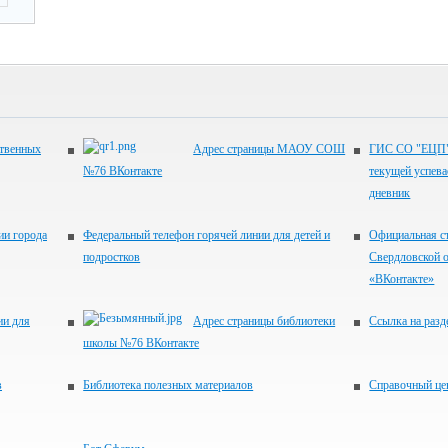
ственных
Адрес страницы МАОУ СОШ
ГИС СО "ЕЦП".
№76 ВКонтакте
текущей успева
дневник
ии города
Федеральный телефон горячей линии для детей и
Официальная с
подростков
Свердловской о
«ВКонтакте»
ии для
Адрес страницы библиотеки
Ссылка на разд
школы №76 ВКонтакте
в
Библиотека полезных материалов
Справочный це