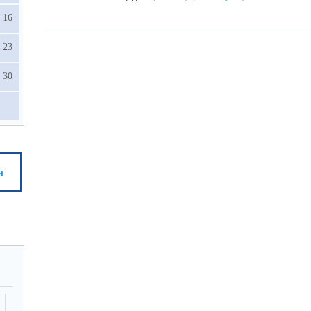
16
23
30
а