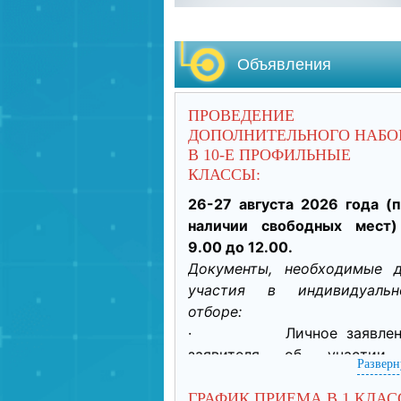
Объявления
ПРОВЕДЕНИЕ
ДОПОЛНИТЕЛЬНОГО НАБО
В 10-Е ПРОФИЛЬНЫЕ
КЛАССЫ:
26-27 августа 2026 года (п
наличии свободных мест)
9.00 до 12.00.
Документы, необходимые д
участия в индивидуально
отборе:
·           Личное заявлен
заявителя об участии 
Разверн
индивидуальном отборе п
приеме обучающегося дл
ГРАФИК ПРИЕМА В 1 КЛАС