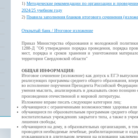
1)
Методические рекомендации по организации и проведению
2024/25 учебном году
2)
Правила заполнения бланков итогового сочинения (изложе
Открытый банк / Итоговое изложение
Приказ Министерства образования и молодежной политики 
1288-Д "Об утверждении порядка проведения, порядка пров
мест, порядка и сроков хранения и уничтожения материал
территории Свердловской области"
ОБЩАЯ ИНФОРМАЦИЯ:
Итоговое сочинение (изложение) как допуск к ЕГЭ выпускни
реализующих программы среднего общего образования, вперв
во исполнение поручения Президента Российской Федерации
умения мыслить, анализировать и доказывать свою позицию 
произведения отечественной и мировой литературы.
Изложение вправе писать следующие категории лиц:
обучающиеся с ограниченными возможностями здоровья или
обучающиеся по образовательным программам среднего общег
воспитательных учреждениях закрытого типа, а также в учр
лишения свободы;
обучающиеся на дому, в образовательных организациях, в то
проводятся необходимые лечебные, реабилитационные и оздо
нуждающихся в длительном лечении на основании заключен