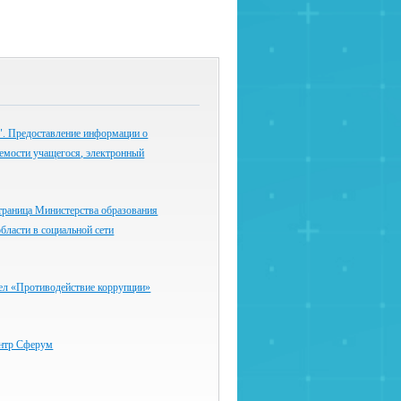
 Предоставление информации о
емости учащегося, электронный
траница Министерства образования
бласти в социальной сети
ел «Противодействие коррупции»
нтр Сферум