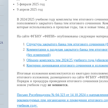
5 февраля 2025 год
9 апреля 2025 год
В 2024/2025 учебном году комплекты тем итогового сочинен
пополняемого закрытого банка тем итогового сочинения. Ком
которые использовались в прошлые годы, так и новые темы, 
На сайте ФГБНУ «ФИПИ» опубликованы следующие материа
ХА
Структура закрытого банка тем итогового сочинения
(б
Комментарии к разделам закрытого банка тем итогово
(без изменений)
Образец комплекта тем 2024/25 учебного года
(обновле
Критерии оценивания итогового сочинения и изложен
Итоговые изложения комплектуются из ежегодно пополняемог
итогового изложения, размещенного на сайте ФГБНУ «ФИП
Порядок и процедура проведения итогового сочинения (изло
новом учебном году
не меняются.
Письмо Рособрнадзора № 04-323 от 14.10.2024 о направлени
рекомендуемых при организации и проведении итогового соч
учебном году: