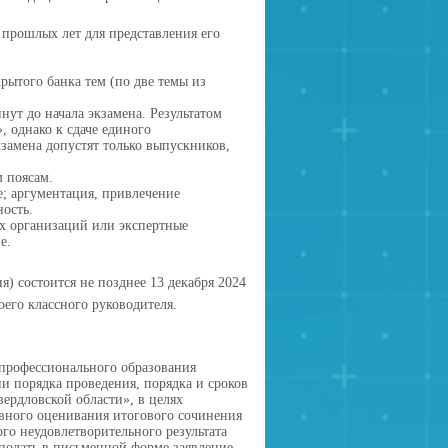
прошлых лет для представления его
рытого банка тем (по две темы из
ут до начала экзамена. Результатом
, однако к сдаче единого
кзамена допустят только выпускников,
 поясам.
е; аргументация, привлечение
ность.
х организаций или экспертные
е.
) состоится не позднее 13 декабря 2024
оего классного руководителя.
 профессионального образования
и порядка проведения, порядка и сроков
ердловской области», в целях
вного оценивания итогового сочинения
го неудовлетворительного результата
 подать в письменной форме заявление