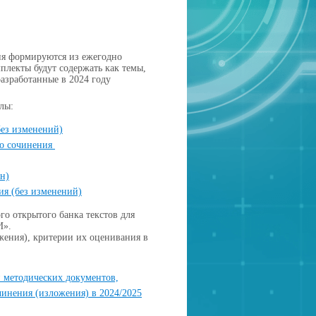
ия формируются из ежегодно
плекты будут содержать как темы,
разработанные в 2024 году
лы:
ез изменений)
го сочинения
н)
ия
(без изменений)
о открытого банка текстов для
И».
жения), критерии их оценивания в
и методических документов,
инения (изложения) в 2024/2025