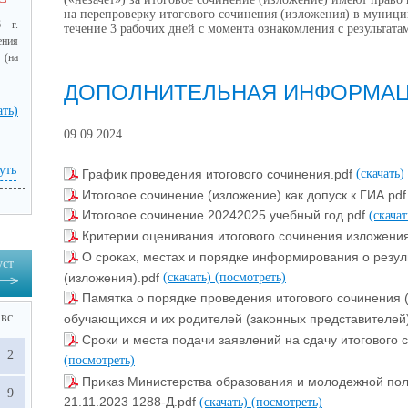
на перепроверку итогового сочинения (изложения) в муниц
го 
 г.
течение 3 рабочих дней с момента ознакомления с результат
го 
ения
 (на
ти 
ДОПОЛНИТЕЛЬНАЯ ИНФОРМА
, 
ать)
ОО 
09.09.2024
 /
и 
уть
График проведения итогового сочинения.pdf
(скачать)
Итоговое сочинение (изложение) как допуск к ГИА.pd
ах 
Итоговое сочинение 20242025 учебный год.pdf
(скача
го 
Критерии оценивания итогового сочинения изложени
О сроках, местах и порядке информирования о резул
уст
(изложения).pdf
(скачать)
(посмотреть)
, 
Памятка о порядке проведения итогового сочинения 
вс
обучающихся и их родителей (законных представителей
в 
Сроки и места подачи заявлений на сдачу итогового 
х 
2
(посмотреть)
в 
Приказ Министерства образования и молодежной пол
а 
9
21.11.2023 1288-Д.pdf
(скачать)
(посмотреть)