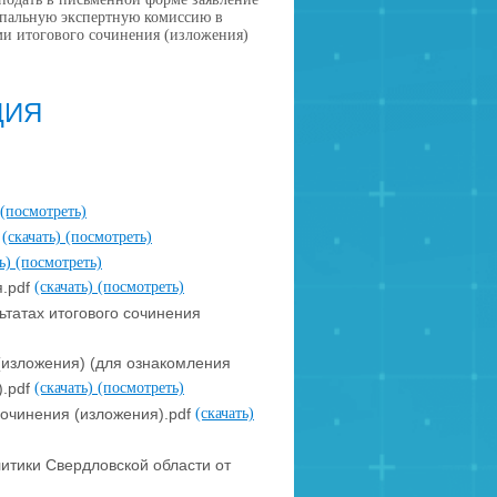
ипальную экспертную комиссию в
ами итогового сочинения (изложения)
ЦИЯ
(посмотреть)
f
(скачать)
(посмотреть)
ть)
(посмотреть)
я.pdf
(скачать)
(посмотреть)
ьтатах итогового сочинения
(изложения) (для ознакомления
).pdf
(скачать)
(посмотреть)
сочинения (изложения).pdf
(скачать)
итики Свердловской области от