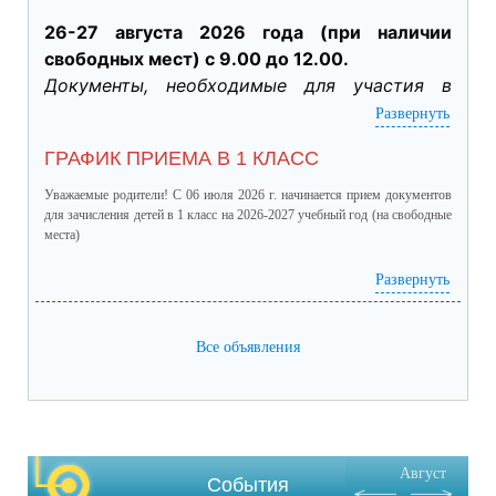
26-27 августа 2026 года (при наличии 
свободных мест) с 9.00 до 12.00.
Документы, необходимые для участия в 
индивидуальном отборе:
Развернуть
·           Личное заявление заявителя об 
ГРАФИК ПРИЕМА В 1 КЛАСС
участии в индивидуальном отборе при 
приеме обучающегося для получения 
Уважаемые родители! С 06 июля 2026 г. начинается прием документов
среднего общего образования для 
для зачисления детей в 1 класс на 2026-2027 учебный год (на свободные
места)
профильного обучения. (подлинник)

·           Табель успеваемости обучающегося 
график приема в 1 класс.pdf
(скачать)
(посмотреть)
Развернуть
за 9 класс, заверенный руководителем ОО 
(отметки за четверти /триместры, годовые и 
Все объявления
итоговые) (подлинник)

·           Справка о результатах основного 
государственного экзамена (подлинник)

·           Документы, подтверждающие 
результативное участие в ВсОШ, НПК и 
Август
других олимпиадах, входящих в перечень 
События