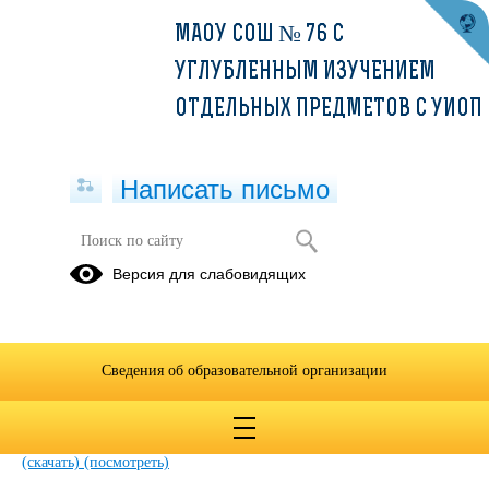
МАОУ СОШ № 76 С
УГЛУБЛЕННЫМ ИЗУЧЕНИЕМ
ОТДЕЛЬНЫХ ПРЕДМЕТОВ С УИОП
Написать письмо
Год семьи 2024
Версия для слабовидящих
27.06.2024
Сведения об образовательной организации
План мероприятий, посвященный Году семьи в ОО №
76.pdf
(скачать)
(посмотреть)
План мероприятий Года семьи в России в 2024 году.pdf
(скачать)
(посмотреть)