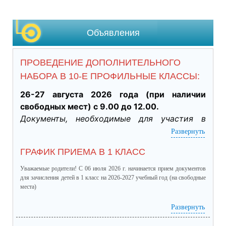
Объявления
ПРОВЕДЕНИЕ ДОПОЛНИТЕЛЬНОГО
НАБОРА В 10-Е ПРОФИЛЬНЫЕ КЛАССЫ:
26-27 августа 2026 года (при наличии 
свободных мест) с 9.00 до 12.00.
Документы, необходимые для участия в 
индивидуальном отборе:
Развернуть
·           Личное заявление заявителя об 
ГРАФИК ПРИЕМА В 1 КЛАСС
участии в индивидуальном отборе при 
приеме обучающегося для получения 
Уважаемые родители! С 06 июля 2026 г. начинается прием документов
среднего общего образования для 
для зачисления детей в 1 класс на 2026-2027 учебный год (на свободные
места)
профильного обучения. (подлинник)

·           Табель успеваемости обучающегося 
график приема в 1 класс.pdf
(скачать)
(посмотреть)
Развернуть
за 9 класс, заверенный руководителем ОО 