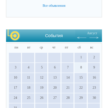
(отметки за четверти /триместры, годовые и 
Все объявления
итоговые) (подлинник)

·           Справка о результатах основного 
государственного экзамена (подлинник)

·           Документы, подтверждающие 
результативное участие в ВсОШ, НПК и 
Август
других олимпиадах, входящих в перечень 
События
Министерства просвещения РФ.
пн
вт
ср
чт
пт
сб
вс
1
2
3
4
5
6
7
8
9
10
11
12
13
14
15
16
17
18
19
20
21
22
23
24
25
26
27
28
29
30
31