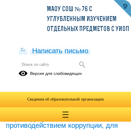
МАОУ СОШ № 76 С
УГЛУБЛЕННЫМ ИЗУЧЕНИЕМ
ОТДЕЛЬНЫХ ПРЕДМЕТОВ С УИОП
Написать письмо
Формы документов, связанных с
Версия для слабовидящих
противодействием коррупции, для
заполнения
05.07.2023
Сведения об образовательной организации
Формы документов, связанных с
противодействием коррупции, для