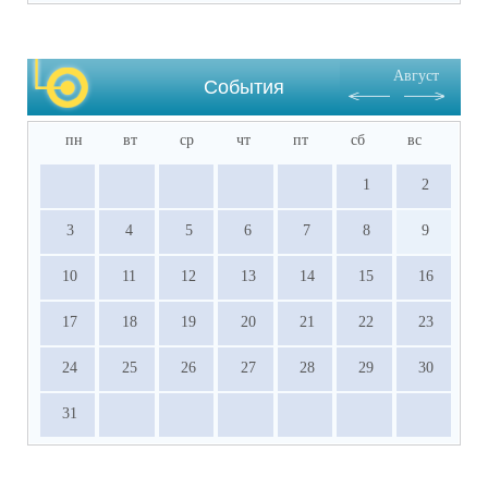
государственного экзамена (подлинник)

·           Документы, подтверждающие 
результативное участие в ВсОШ, НПК и 
Август
других олимпиадах, входящих в перечень 
События
Министерства просвещения РФ.
пн
вт
ср
чт
пт
сб
вс
1
2
3
4
5
6
7
8
9
10
11
12
13
14
15
16
17
18
19
20
21
22
23
24
25
26
27
28
29
30
31