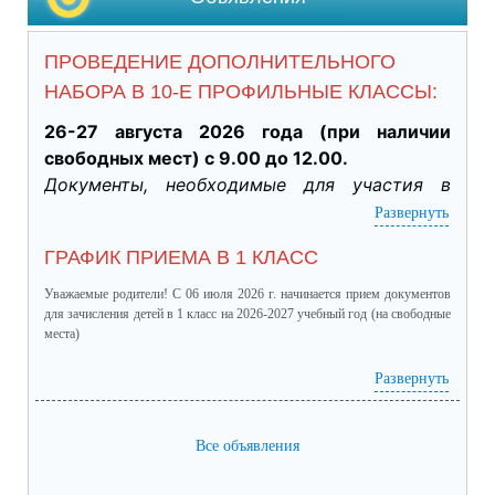
ПРОВЕДЕНИЕ ДОПОЛНИТЕЛЬНОГО
НАБОРА В 10-Е ПРОФИЛЬНЫЕ КЛАССЫ:
26-27 августа 2026 года (при наличии 
свободных мест) с 9.00 до 12.00.
Документы, необходимые для участия в 
индивидуальном отборе:
Развернуть
·           Личное заявление заявителя об 
ГРАФИК ПРИЕМА В 1 КЛАСС
участии в индивидуальном отборе при 
приеме обучающегося для получения 
Уважаемые родители! С 06 июля 2026 г. начинается прием документов
среднего общего образования для 
для зачисления детей в 1 класс на 2026-2027 учебный год (на свободные
места)
профильного обучения. (подлинник)

·           Табель успеваемости обучающегося 
график приема в 1 класс.pdf
(скачать)
(посмотреть)
Развернуть
за 9 класс, заверенный руководителем ОО 
(отметки за четверти /триместры, годовые и 
Все объявления
итоговые) (подлинник)

·           Справка о результатах основного 