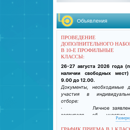
Объявления
ПРОВЕДЕНИЕ
ДОПОЛНИТЕЛЬНОГО НАБО
В 10-Е ПРОФИЛЬНЫЕ
КЛАССЫ:
26-27 августа 2026 года (п
наличии свободных мест)
9.00 до 12.00.
Документы, необходимые д
участия в индивидуально
отборе:
·           Личное заявлен
заявителя об участии 
Разверн
индивидуальном отборе п
приеме обучающегося дл
ГРАФИК ПРИЕМА В 1 КЛАС