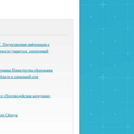
 Предоставление информации о
емости учащегося, электронный
траница Министерства образования
бласти в социальной сети
ел «Противодействие коррупции»
нтр Сферум