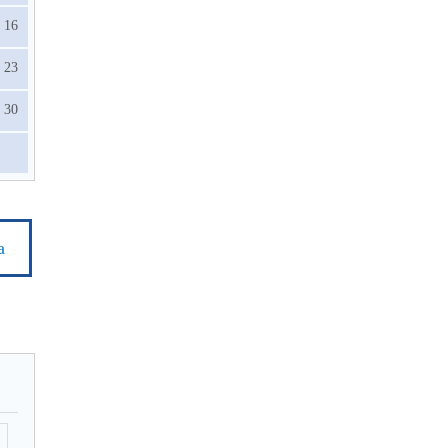
16
23
30
а