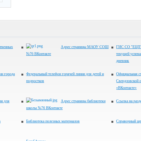
ственных
Адрес страницы МАОУ СОШ
ГИС СО "ЕЦП".
№76 ВКонтакте
текущей успева
дневник
ии города
Федеральный телефон горячей линии для детей и
Официальная с
подростков
Свердловской о
«ВКонтакте»
ии для
Адрес страницы библиотеки
Ссылка на разд
школы №76 ВКонтакте
в
Библиотека полезных материалов
Справочный це