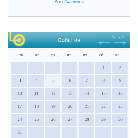
Все объявления
итоговые) (подлинник)

·           Справка о результатах основного 
государственного экзамена (подлинник)

·           Документы, подтверждающие 
результативное участие в ВсОШ, НПК и 
Август
других олимпиадах, входящих в перечень 
События
Министерства просвещения РФ.
пн
вт
ср
чт
пт
сб
вс
1
2
3
4
5
6
7
8
9
10
11
12
13
14
15
16
17
18
19
20
21
22
23
24
25
26
27
28
29
30
31