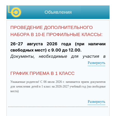
Объявления
ПРОВЕДЕНИЕ ДОПОЛНИТЕЛЬНОГО
НАБОРА В 10-Е ПРОФИЛЬНЫЕ КЛАССЫ:
26-27 августа 2026 года (при наличии 
свободных мест) с 9.00 до 12.00.
Документы, необходимые для участия в 
индивидуальном отборе:
Развернуть
·           Личное заявление заявителя об 
ГРАФИК ПРИЕМА В 1 КЛАСС
участии в индивидуальном отборе при 
приеме обучающегося для получения 
Уважаемые родители! С 06 июля 2026 г. начинается прием документов
среднего общего образования для 
для зачисления детей в 1 класс на 2026-2027 учебный год (на свободные
места)
профильного обучения. (подлинник)

·           Табель успеваемости обучающегося 
график приема в 1 класс.pdf
(скачать)
(посмотреть)
Развернуть
за 9 класс, заверенный руководителем ОО 
(отметки за четверти /триместры, годовые и 