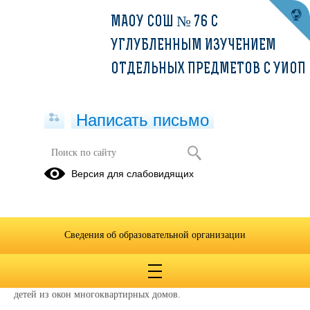
МАОУ СОШ № 76 С
УГЛУБЛЕННЫМ ИЗУЧЕНИЕМ
ОТДЕЛЬНЫХ ПРЕДМЕТОВ С УИОП
Написать письмо
Профилактическая акция
Версия для слабовидящих
26.05.2026
С 25 мая по 30 сентября 2026 года в Октябрьском районе г.
Екатеринбурга проводится межведомственная профилактическая
Сведения об образовательной организации
акция «Безопасные окна».
Цель акции - предупреждение и профилактика случаев выпадения
детей из окон многоквартирных домов.